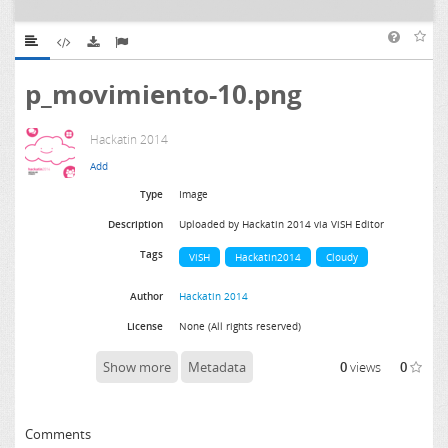
p_movimiento-10.png
Hackatin 2014
Type
Image
Description
Uploaded by Hackatin 2014 via ViSH Editor
Tags
ViSH
Hackatin2014
Cloudy
Author
Hackatin 2014
License
None (All rights reserved)
Show more
Metadata
0
views
0
Comments