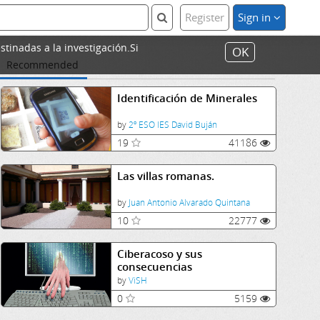
Register
Sign in
stinadas a la investigación.Si
OK
Recommended
Identificación de Minerales
by
2º ESO IES David Buján
19
41186
Las villas romanas.
by
Juan Antonio Alvarado Quintana
10
22777
Ciberacoso y sus
consecuencias
by
ViSH
0
5159