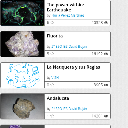
The power within:
Earthquake
by
Nuria Pérez Martínez
6
20323
Fluorita
by
2º ESO IES David Buján
3
16192
La Netiqueta y sus Reglas
by
ViSH
0
3905
Andalucita
by
2º ESO IES David Buján
1
14201