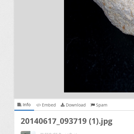
Info
Embed
Download
Spam
20140617_093719 (1).jpg