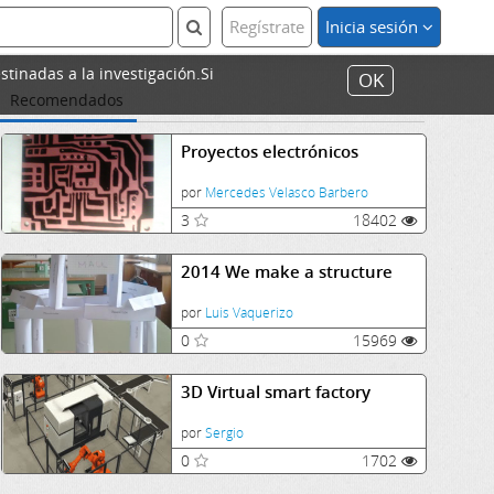
Regístrate
Inicia sesión
stinadas a la investigación.Si
OK
Recomendados
Proyectos electrónicos
por
Mercedes Velasco Barbero
3
18402
2014 We make a structure
por
Luis Vaquerizo
0
15969
3D Virtual smart factory
por
Sergio
0
1702