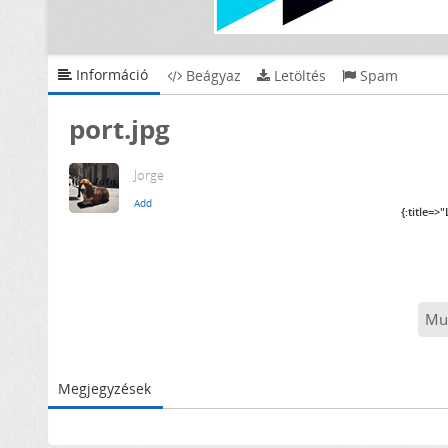
Információ
Beágyaz
Letöltés
Spam
port.jpg
Jorge
{:title=>
Mu
Megjegyzések