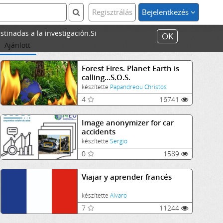
Regisztrálás
Bejelentkezés
stinadas a la investigación.Si
OK
Ajánlott
Forest Fires. Planet Earth is
calling...S.O.S.
készítette
Papandreou Christos
4
16741
Image anonymizer for car
accidents
készítette
Sergio
0
1589
Viajar y aprender francés
készítette
Alvaro
7
11244