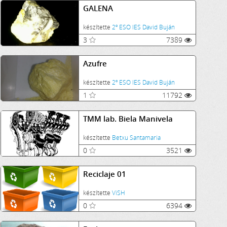
GALENA
készítette
2º ESO IES David Buján
3
7389
Azufre
készítette
2º ESO IES David Buján
1
11792
TMM lab. Biela Manivela
készítette
Betxu Santamaria
0
3521
Reciclaje 01
készítette
ViSH
0
6394