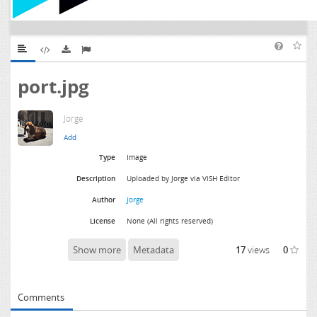
port.jpg
Jorge
Type
Image
Description
Uploaded by Jorge via ViSH Editor
Author
Jorge
License
None (All rights reserved)
Show more
Metadata
17
views
0
Comments