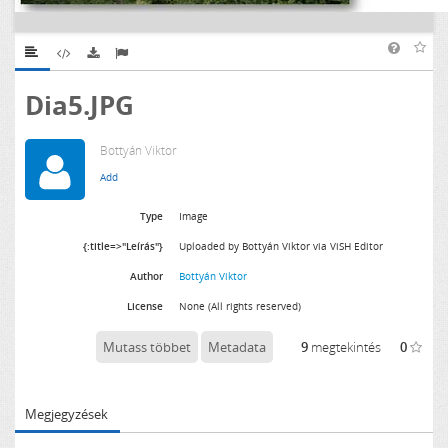
Dia5.JPG
Bottyán Viktor
Type
Image
{:title=>"Leírás"}
Uploaded by Bottyán Viktor via ViSH Editor
Author
Bottyán Viktor
License
None (All rights reserved)
Mutass többet
Metadata
9
megtekintés
0
Megjegyzések