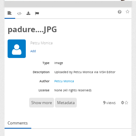
padure....JPG
Petcu Monica
Type
Image
Description
Uploaded by Petcu Monica via ViSH Editor
Author
Petcu Monica
License
None (All rights reserved)
Show more
Metadata
9
views
0
Comments