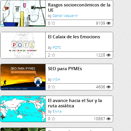
Rasgos socioeconómicos de la
UE
by
Daniel Vaquerin
0
9109
El Calaix de les Emocions
by
POTS
2
1228
SEO para PYMEs
by
ViSH
0
4606
El avance hacia el Sur y la
ruta asiática
by
Elvira
0
10867