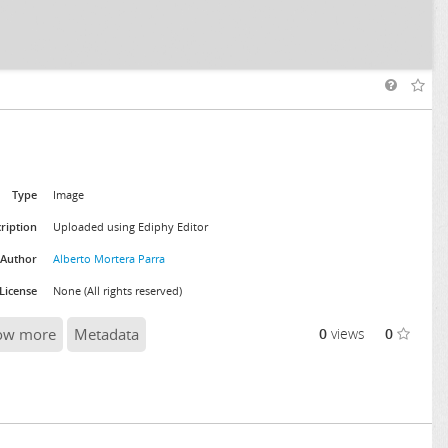
Type
Image
ription
Uploaded using Ediphy Editor
Author
Alberto Mortera Parra
License
None (All rights reserved)
ow more
Metadata
0
views
0