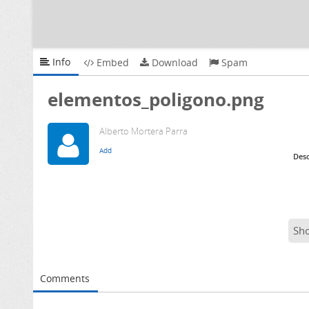
Info
Embed
Download
Spam
elementos_poligono.png
Alberto Mortera Parra
Desc
Sh
Comments