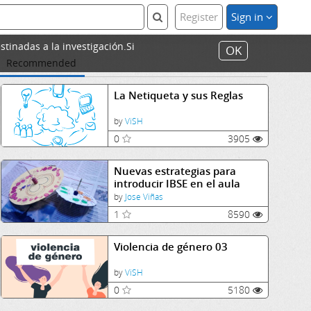
Register
Sign in
stinadas a la investigación.Si
OK
Recommended
La Netiqueta y sus Reglas
by
ViSH
0
3905
Nuevas estrategias para
introducir IBSE en el aula
by
Jose Viñas
1
8590
Violencia de género 03
by
ViSH
0
5180