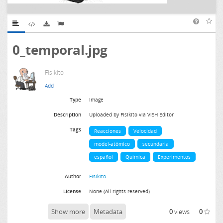
0_temporal.jpg
Fisikito
Type
Image
Description
Uploaded by Fisikito via ViSH Editor
Tags
Reacciones
Velocidad
model-atómico
secundaria
español
Quimica
Experimentos
Author
Fisikito
License
None (All rights reserved)
Show more
Metadata
0
views
0