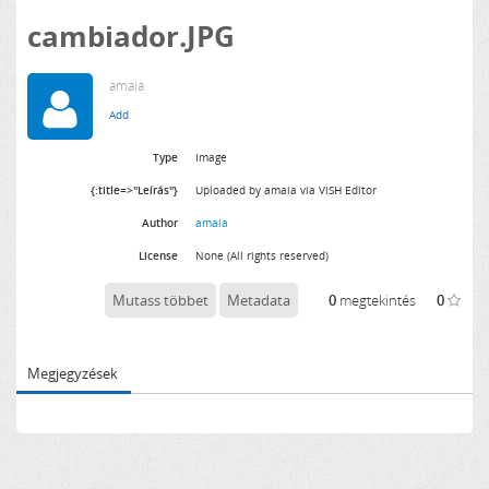
cambiador.JPG
amaia
Type
Image
{:title=>"Leírás"}
Uploaded by amaia via ViSH Editor
Author
amaia
License
None (All rights reserved)
Mutass többet
Metadata
0
megtekintés
0
Megjegyzések