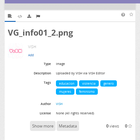
VG_info01_2.png
ViSH
Type
Image
Description
Uploaded by ViSH via ViSH Editor
Tags
educacion
violencia
genero
mujeres
feminismo
Author
ViSH
License
None (All rights reserved)
Show more
Metadata
0
views
0