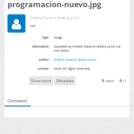
programacion-nuevo.jpg
Onédio Siqueira Seabra Junior
Type
Image
Description
Uploaded by Onédio Siqueira Seabra Junior via
ViSH Editor
Author
Onédio Siqueira Seabra Junior
License
None (All rights reserved)
Show more
Metadata
0
views
0
Comments