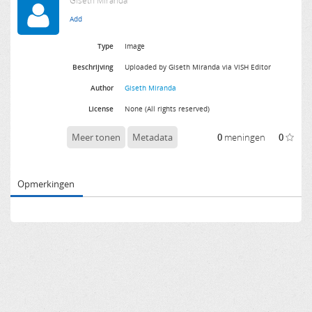
Giseth Miranda
Type
Image
Beschrijving
Uploaded by Giseth Miranda via ViSH Editor
Author
Giseth Miranda
License
None (All rights reserved)
Meer tonen
Metadata
0
meningen
0
Opmerkingen