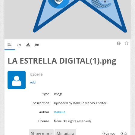
LA ESTRELLA DIGITAL(1).png
isabelle
Type
Image
Description
Uploaded by isabelle via ViSH Editor
Author
isabelle
License
None (All rights reserved)
Show more
Metadata
0
views
0