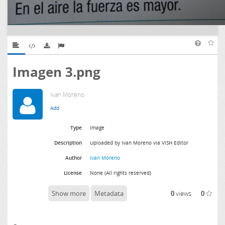
Imagen 3.png
Ivan Moreno
Type
Image
Description
Uploaded by Ivan Moreno via ViSH Editor
Author
Ivan Moreno
License
None (All rights reserved)
Show more
Metadata
0
views
0