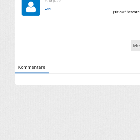
Ana José
{:title=>"Beschr
Me
Kommentare