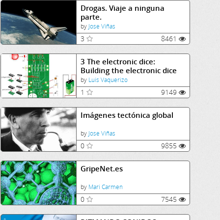
Drogas. Viaje a ninguna
parte.
by
Jose Viñas
3
8461
3 The electronic dice:
Building the electronic dice
by
Luis Vaquerizo
1
9149
Imágenes tectónica global
by
Jose Viñas
0
9855
GripeNet.es
by
Mari Carmen
0
7545