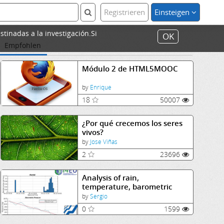
Registrieren
Einsteigen
stinadas a la investigación.Si
OK
Empfohlen
Módulo 2 de HTML5MOOC
by
Enrique
18
50007
¿Por qué crecemos los seres
vivos?
by
Jose Viñas
2
23696
Analysis of rain,
temperature, barometric
pressure data
by
Sergio
0
1599