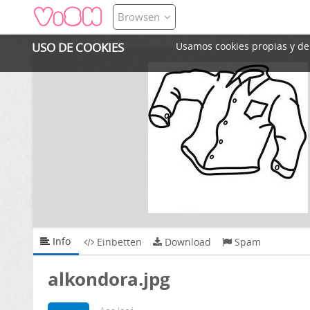
Browsen
USO DE COOKIES
Usamos cookies propias y de t
Info
Einbetten
Download
Spam
alkondora.jpg