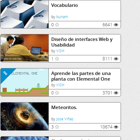
Vocabulario
by
bunam
0
6641
Diseño de interfaces Web y
Usabilidad
by
ViSH
1
8111
Aprende las partes de una
planta con Elemental One
by
ViSH
0
3701
Meteoritos.
by
Jose Viñas
3
10674