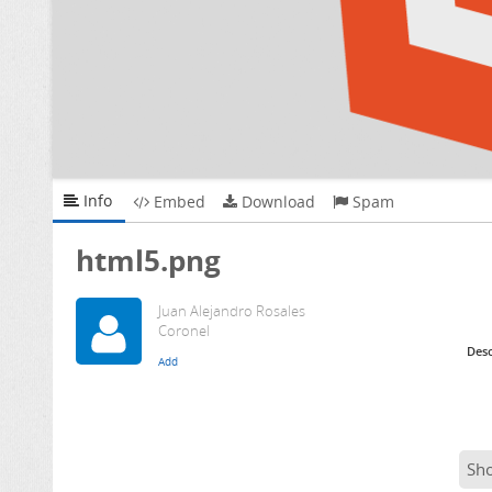
Info
Embed
Download
Spam
html5.png
Juan Alejandro Rosales
Coronel
Desc
Sh