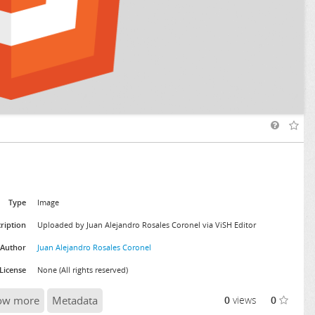
Type
Image
ription
Uploaded by Juan Alejandro Rosales Coronel via ViSH Editor
Author
Juan Alejandro Rosales Coronel
License
None (All rights reserved)
ow more
Metadata
0
views
0