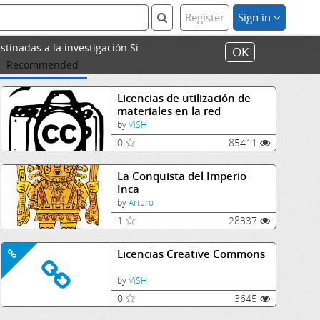
Register
Sign in
stinadas a la investigación.Si
OK
Recommended
Licencias de utilización de
materiales en la red
by
ViSH
0
85411
La Conquista del Imperio
Inca
by
Arturo
1
28337
Licencias Creative Commons
by
ViSH
0
3645