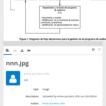
nnn.jpg
emna quintero niño
Type
Image
Description
Uploaded by emna quintero niño via ViSH Editor
Author
emna quintero niño