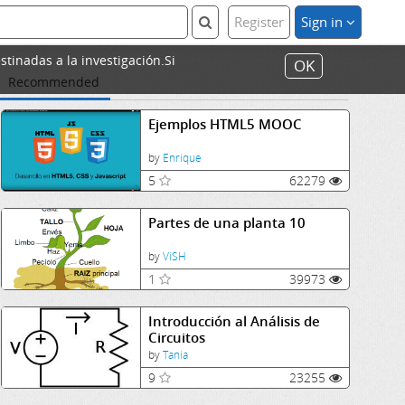
Register
Sign in
stinadas a la investigación.Si
OK
Recommended
Ejemplos HTML5 MOOC
by
Enrique
5
62279
Partes de una planta 10
by
ViSH
1
39973
Introducción al Análisis de
Circuitos
by
Tania
9
23255