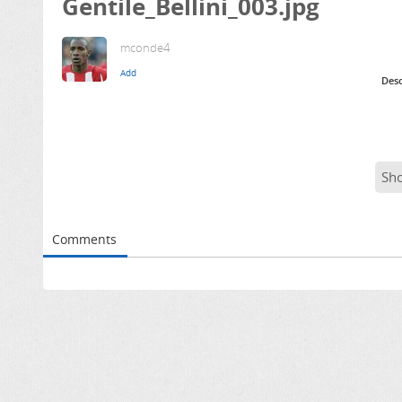
Gentile_Bellini_003.jpg
mconde4
Desc
Sh
Comments