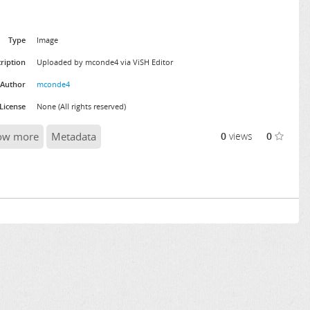
Type
Image
ription
Uploaded by mconde4 via ViSH Editor
Author
mconde4
License
None (All rights reserved)
ow more
Metadata
0
views
0