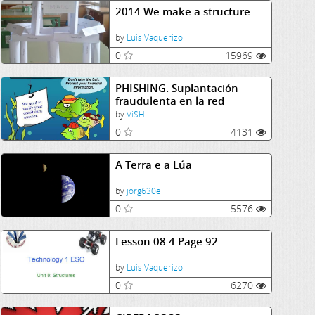
2014 We make a structure
by
Luis Vaquerizo
0
15969
PHISHING. Suplantación
fraudulenta en la red
by
ViSH
0
4131
A Terra e a Lúa
by
jorg630e
0
5576
Lesson 08 4 Page 92
by
Luis Vaquerizo
0
6270