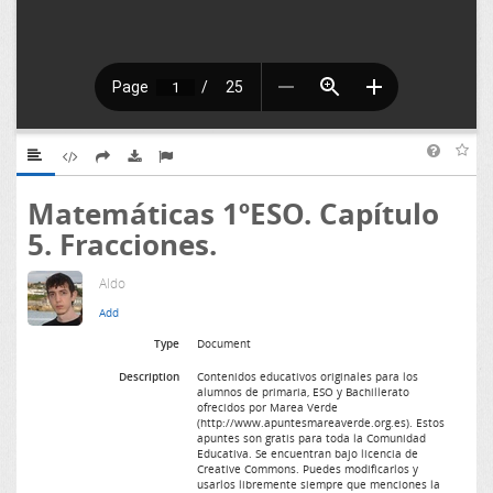
Matemáticas 1ºESO. Capítulo
5. Fracciones.
Aldo
Type
Document
Description
Contenidos educativos originales para los
alumnos de primaria, ESO y Bachillerato
ofrecidos por Marea Verde
(http://www.apuntesmareaverde.org.es). Estos
apuntes son gratis para toda la Comunidad
Educativa. Se encuentran bajo licencia de
Creative Commons. Puedes modificarlos y
usarlos libremente siempre que menciones la