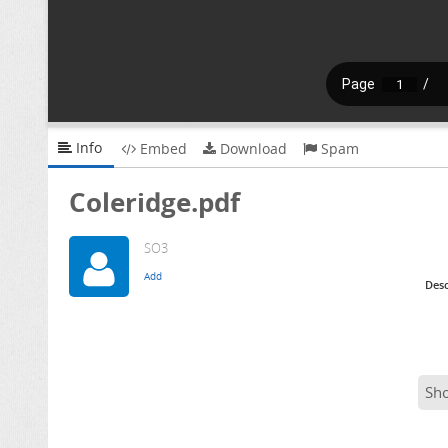
Info
Embed
Download
Spam
Coleridge.pdf
SO3
Desc
Sh