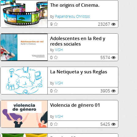
The origins of Cinema.
by
Papandreou Christos
9
23267
Adolescentes en la Red y
redes sociales
by
ViSH
0
5574
La Netiqueta y sus Reglas
by
ViSH
0
3905
Violencia de género 01
by
ViSH
0
5425