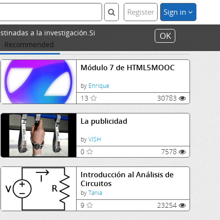
Register
Sign in
stinadas a la investigación.Si
OK
Recommended
Módulo 7 de HTML5MOOC
by
Enrique
13
30783
La publicidad
by
ViSH
0
7578
Introducción al Análisis de
Circuitos
by
Tania
9
23254