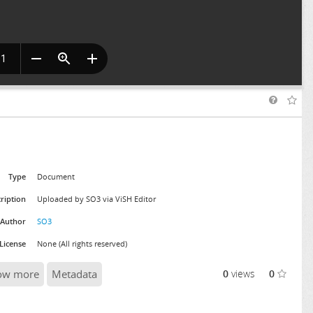
Type
Document
ription
Uploaded by SO3 via ViSH Editor
Author
SO3
License
None (All rights reserved)
ow more
Metadata
0
views
0