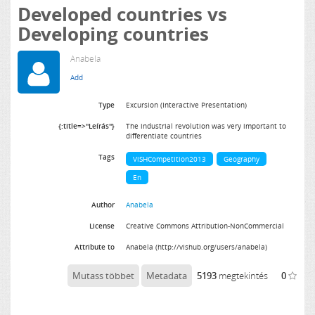
Developed countries vs
Developing countries
Anabela
Type
Excursion (Interactive Presentation)
{:title=>"Leírás"}
The industrial revolution was very important to
differentiate countries
Tags
ViSHCompetition2013
Geography
En
Author
Anabela
License
Creative Commons Attribution-NonCommercial
Attribute to
Anabela (http://vishub.org/users/anabela)
Mutass többet
Metadata
5193
megtekintés
0