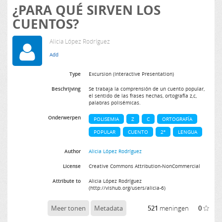
¿PARA QUÉ SIRVEN LOS
CUENTOS?
Alicia López Rodríguez
Type
Excursion (Interactive Presentation)
Beschrijving
Se trabaja la comprensión de un cuento popular,
el sentido de las frases hechas, ortografía z,c,
palabras polisémicas.
Onderwerpen
POLISEMIA
Z
C
ORTOGRAFÍA
POPULAR
CUENTO
2º
LENGUA
Author
Alicia López Rodríguez
License
Creative Commons Attribution-NonCommercial
Attribute to
Alicia López Rodríguez
(http://vishub.org/users/alicia-6)
Meer tonen
Metadata
521
meningen
0