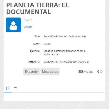
PLANETA TIERRA: EL
DOCUMENTAL
DAVID
Tipo
Excursión (Presentación Interactiva)
Autor
DAVID
Licencia
Creative Commons Reconocimiento-
NoComercial
Atribuir a
DAVID (http://vishub.org/users/david-8)
Expandir
Metadatos
588
visitas
0