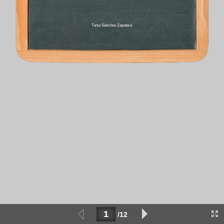
Tania Sánchez Zapatera­
/12