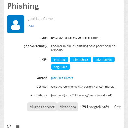
Phishing
José Luis Gómez
Type
Excursion (Interactive Presentation)
{:title=>"Leírás"}
Conocer lo que es phishing para poder ponerle
remedio
Tags
Phishing
informática
Información
Seguridad
Author
José Luis Gómez
License
Creative Commons Attribution-NonCommercial
Attribute to
José Luis (http://vishub.org/users/jose-luis-9)
Mutass többet
Metadata
1294
megtekintés
0