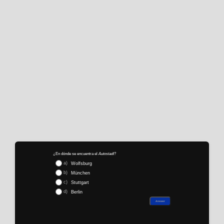
¿En dónde se encuentra el
Autostadt
?
a)
Wolfsburg
b)
München
c)
Stuttgart
d)
Berlin