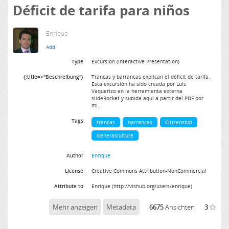
Déficit de tarifa para niños
Enrique
Type
Excursion (Interactive Presentation)
{:title=>"Beschreibung"}
Trancas y barrancas explican el déficit de tarifa.
Esta excursión ha sido creada por Luis
Vaquerizo en la herramienta externa
slideRocket y subida aquí a partir del PDF por
mi.
Tags
trancas
barrancas
Citizenship
Generalculture
Author
Enrique
License
Creative Commons Attribution-NonCommercial
Attribute to
Enrique (http://vishub.org/users/enrique)
Mehr anzeigen
Metadata
6675
Ansichten
3