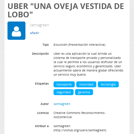
UBER "UNA OVEJA VESTIDA DE
LOBO"
samlagreen
Tipo
Excursión (Presentación Interactiva)
Descripción
Uber es una aplicación la cual brinda un
sistema de transporte privado y personalizado
la cual le permite a los usuarios disfrutar de un
servicio seguro, económico y garantizado. Uber
actualmente opera de manera global ofreciendo
un servicio muy bueno.
Etiquetas
transporte
movilidad
tecnologia
seguridad
garantia
Autor
samlagreen
Licencia
Creative Commons Reconocimiento-
NoComercial
Atribuir a
samlagreen
(http://vishub.org/users/samlagreen)