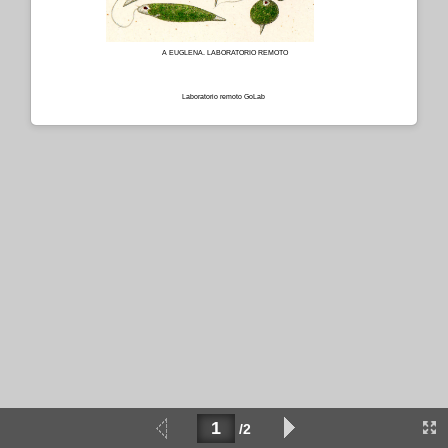
A EUGLENA. LABORATORIO REMOTO
Laboratorio remoto GoLab­
/2