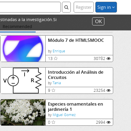
Register
Sign in
stinadas a la investigación.Si
OK
Recommended
Módulo 7 de HTML5MOOC
by
Enrique
13
30782
Introducción al Análisis de
Circuitos
by
Tania
9
23254
Especies ornamentales en
jardinería 1
by
Miguel Gomez
0
2994