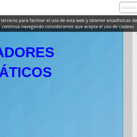
erceros para facilitar el uso de esta web y obtener estadísticas de
continua navegando consideramos que acepta el uso de cookies.