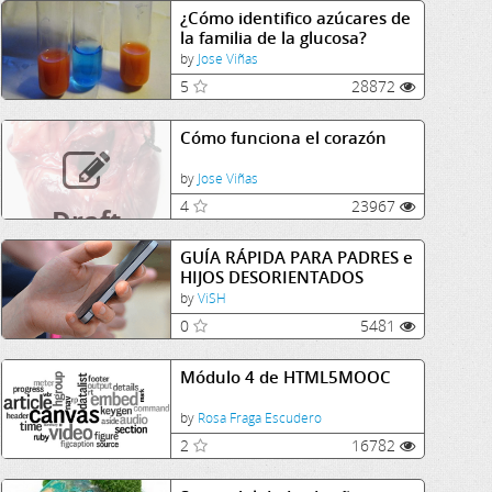
¿Cómo identifico azúcares de
la familia de la glucosa?
Identificación de azúcares
by
Jose Viñas
reductores
5
28872
Cómo funciona el corazón
by
Jose Viñas
4
23967
Draft
GUÍA RÁPIDA PARA PADRES e
HIJOS DESORIENTADOS
by
ViSH
0
5481
Módulo 4 de HTML5MOOC
by
Rosa Fraga Escudero
2
16782