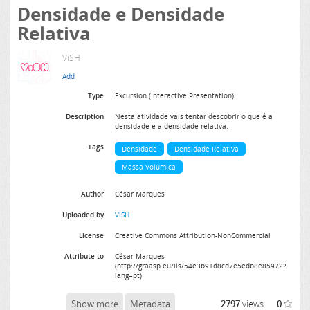
Densidade e Densidade
Relativa
ViSH
Type
Excursion (Interactive Presentation)
Description
Nesta atividade vais tentar descobrir o que é a
densidade e a densidade relativa.
Tags
Densidade
Densidade Relativa
Massa Volúmica
Author
César Marques
Uploaded by
ViSH
License
Creative Commons Attribution-NonCommercial
Attribute to
César Marques
(http://graasp.eu/ils/54e3b91d8cd7e5edb8e85972?
lang=pt)
Show more
Metadata
2797
views
0