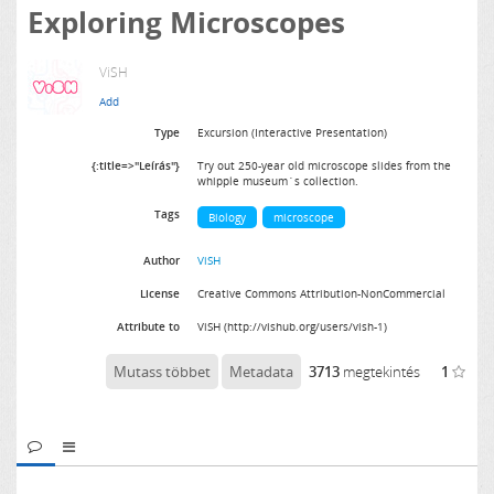
Exploring Microscopes
ViSH
Type
Excursion (Interactive Presentation)
{:title=>"Leírás"}
Try out 250-year old microscope slides from the
whipple museum´s collection.
Tags
Biology
microscope
Author
ViSH
License
Creative Commons Attribution-NonCommercial
Attribute to
ViSH (http://vishub.org/users/vish-1)
Mutass többet
Metadata
3713
megtekintés
1