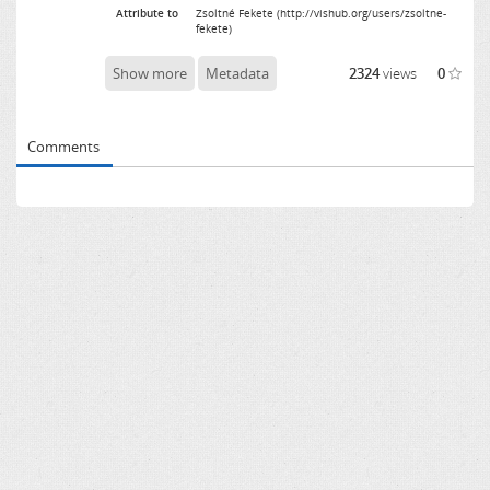
Attribute to
Zsoltné Fekete (http://vishub.org/users/zsoltne-
fekete)
Show more
Metadata
2324
views
0
Comments