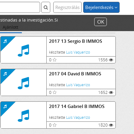
Regisztrálás
Bejelentkezés
stinadas a la investigación.Si
OK
Ajánlott
2017 13 Sergio B IMMOS
készítette
Luis Vaquerizo
0
1556
2017 04 David B IMMOS
készítette
Luis Vaquerizo
0
1652
2017 14 Gabriel B IMMOS
készítette
Luis Vaquerizo
0
1820