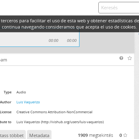
erceros para facilitar el uso de esta web y obtener estadísticas de
continua navegando consideramos que acepta el uso de cookies.
00:00
00:00
pam
Type
Audio
Author
Luis Vaquerizo
License
Creative Commons Attribution-NonCommercial
ibute to
Luis Vaquerizo (http://vishub.org/users/luis-vaquerizo)
tass többet
Metadata
1909
megtekintés
0