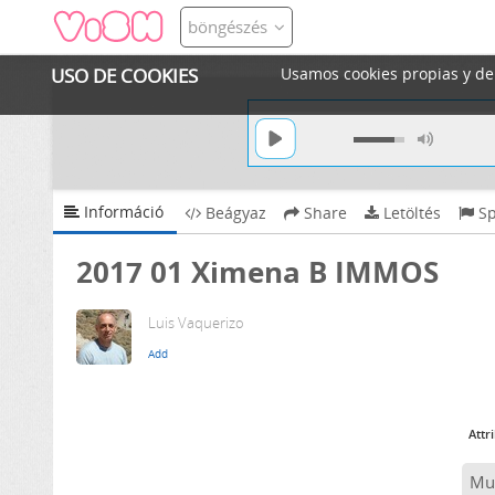
böngészés
USO DE COOKIES
Usamos cookies propias y de t
Információ
Beágyaz
Share
Letöltés
S
2017 01 Ximena B IMMOS
Luis Vaquerizo
Attr
Mu